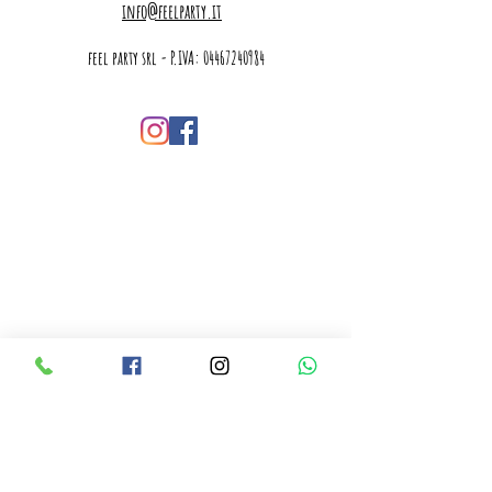
info@feelparty.it
feel party srl - P.IVA:
04467240984