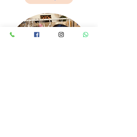
Festa venere
Benvenute alla Festa Venere! 💖
Una giornata di relax, bellezza e divertimento
pensata per far sentire le vostre bambine vere
principesse!
✨ Cosa include?