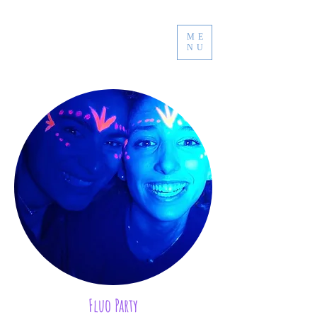
ME
NU
Fluo Party