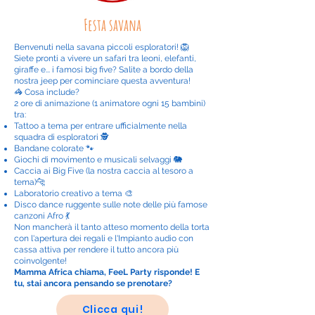
Festa savana
Benvenuti nella savana piccoli esploratori! 🦁
Siete pronti a vivere un safari tra leoni, elefanti,
giraffe e... i famosi big five? Salite a bordo della
nostra jeep per cominciare questa avventura!
🦓 Cosa include?
2 ore di animazione (1 animatore ogni 15 bambini)
tra:
Tattoo a tema per entrare ufficialmente nella
squadra di esploratori 🕵️
Bandane colorate 🐾
Giochi di movimento e musicali selvaggi 🐘
Caccia ai Big Five (la nostra caccia al tesoro a
tema)🐆
Laboratorio creativo a tema 🎨
Disco dance ruggente sulle note delle più famose
canzoni Afro 💃
Non mancherà il tanto atteso momento della torta
con l'apertura dei regali e l'
Impianto audio con
cassa attiva per rendere il tutto ancora più
coinvolgente!
Mamma Africa chiama, FeeL Party risponde! E
tu, stai ancora pensando se prenotare?
Clicca qui!