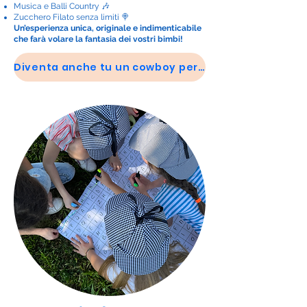
Musica e Balli Country 🎶
Zucchero Filato senza limiti 🍭
Un’esperienza unica, originale e indimenticabile
che farà volare la fantasia dei vostri bimbi!
Diventa anche tu un cowboy per un giorno!